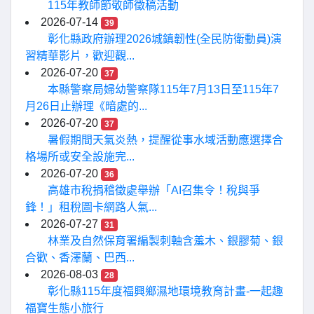
115年教師節敬師徵稿活動
2026-07-14
39
彰化縣政府辦理2026城鎮韌性(全民防衛動員)演
習精華影片，歡迎觀...
2026-07-20
37
本縣警察局婦幼警察隊115年7月13日至115年7
月26日止辦理《暗處的...
2026-07-20
37
暑假期間天氣炎熱，提醒從事水域活動應選擇合
格場所或安全設施完...
2026-07-20
36
高雄市稅捐稽徵處舉辦「AI召集令！稅與爭
鋒！」租稅圖卡網路人氣...
2026-07-27
31
林業及自然保育署編製刺軸含羞木、銀膠菊、銀
合歡、香澤蘭、巴西...
2026-08-03
28
彰化縣115年度福興鄉濕地環境教育計畫-一起趣
福寶生態小旅行