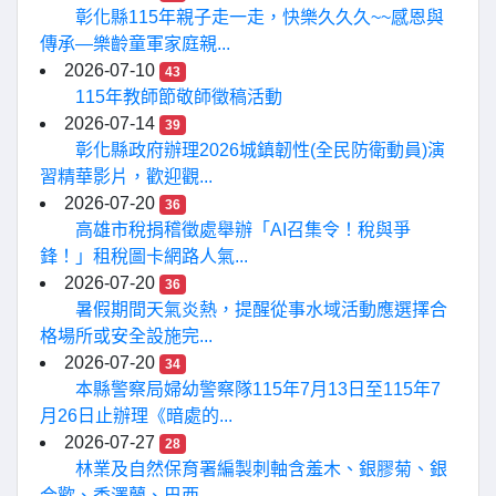
彰化縣115年親子走一走，快樂久久久~~感恩與
傳承—樂齡童軍家庭親...
2026-07-10
43
115年教師節敬師徵稿活動
2026-07-14
39
彰化縣政府辦理2026城鎮韌性(全民防衛動員)演
習精華影片，歡迎觀...
2026-07-20
36
高雄市稅捐稽徵處舉辦「AI召集令！稅與爭
鋒！」租稅圖卡網路人氣...
2026-07-20
36
暑假期間天氣炎熱，提醒從事水域活動應選擇合
格場所或安全設施完...
2026-07-20
34
本縣警察局婦幼警察隊115年7月13日至115年7
月26日止辦理《暗處的...
2026-07-27
28
林業及自然保育署編製刺軸含羞木、銀膠菊、銀
合歡、香澤蘭、巴西...