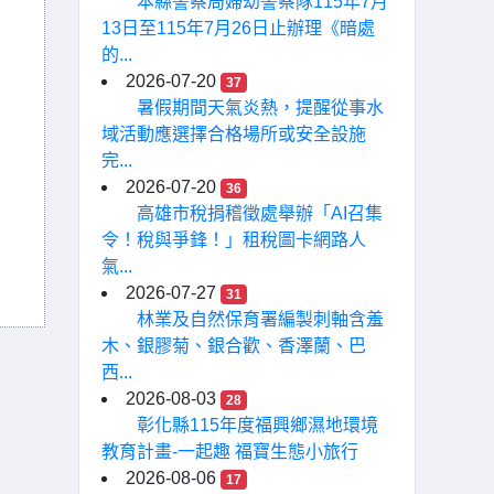
本縣警察局婦幼警察隊115年7月
13日至115年7月26日止辦理《暗處
的...
2026-07-20
37
暑假期間天氣炎熱，提醒從事水
域活動應選擇合格場所或安全設施
完...
2026-07-20
36
高雄市稅捐稽徵處舉辦「AI召集
令！稅與爭鋒！」租稅圖卡網路人
氣...
2026-07-27
31
林業及自然保育署編製刺軸含羞
木、銀膠菊、銀合歡、香澤蘭、巴
西...
2026-08-03
28
彰化縣115年度福興鄉濕地環境
教育計畫-一起趣 福寶生態小旅行
2026-08-06
17