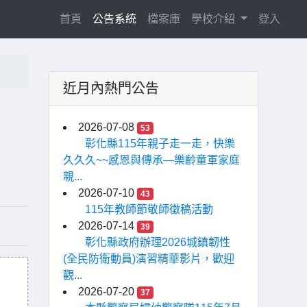
(current)
首頁
公告系統
檔案庫
學校介紹
登入
近月內熱門公告
2026-07-08
53
彰化縣115年親子走一走，快樂
久久久~~感恩與傳承—樂齡童軍家庭
親...
2026-07-10
43
115年教師節敬師徵稿活動
2026-07-14
39
彰化縣政府辦理2026城鎮韌性
(全民防衛動員)演習精華影片，歡迎
觀...
2026-07-20
37