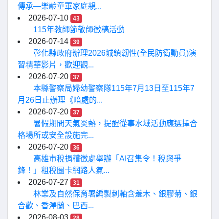
傳承—樂齡童軍家庭親...
2026-07-10
43
115年教師節敬師徵稿活動
2026-07-14
39
彰化縣政府辦理2026城鎮韌性(全民防衛動員)演
習精華影片，歡迎觀...
2026-07-20
37
本縣警察局婦幼警察隊115年7月13日至115年7
月26日止辦理《暗處的...
2026-07-20
37
暑假期間天氣炎熱，提醒從事水域活動應選擇合
格場所或安全設施完...
2026-07-20
36
高雄市稅捐稽徵處舉辦「AI召集令！稅與爭
鋒！」租稅圖卡網路人氣...
2026-07-27
31
林業及自然保育署編製刺軸含羞木、銀膠菊、銀
合歡、香澤蘭、巴西...
2026-08-03
28