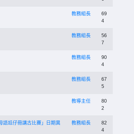
教務組長
69
4
教務組長
56
7
教務組長
90
4
教務組長
67
5
教導主任
80
2
母語尪仔冊講古比賽」日期異
教務組長
82
4