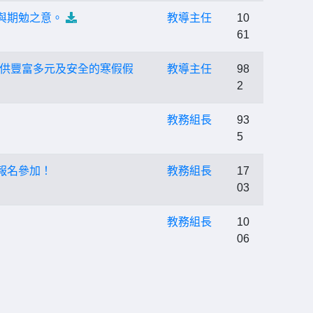
與期勉之意。
教導主任
10
61
供豐富多元及安全的寒假假
教導主任
98
2
教務組長
93
5
報名參加！
教務組長
17
03
教務組長
10
06