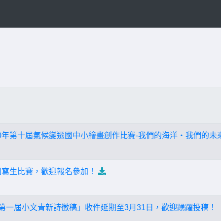
20年第十屆氣候變遷國中小繪畫創作比賽-我們的海洋‧我們的未
校園寫生比賽，歡迎報名參加！
節~第一屆小文青新詩徵稿」收件延期至3月31日，歡迎踴躍投稿！