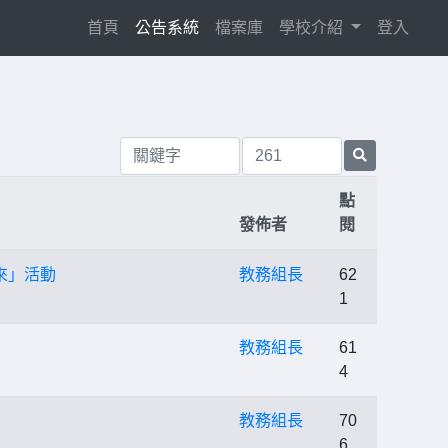
(current)
首頁
公告系統
檔案庫
學校介紹
登入
點
發佈者
閱
來」活動
教務組長
62
1
教務組長
61
4
教務組長
70
6