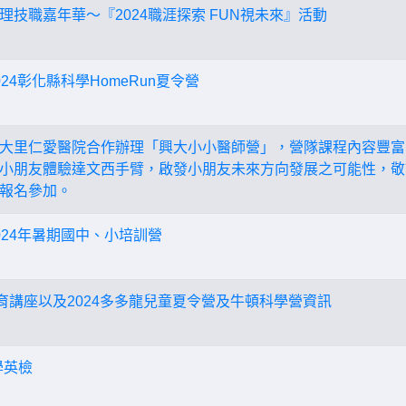
技職嘉年華～『2024職涯探索 FUN視未來』活動
24彰化縣科學HomeRun夏令營
大里仁愛醫院合作辦理「興大小小醫師營」，營隊課程內容豐富
小朋友體驗達文西手臂，啟發小朋友未來方向發展之可能性，敬
報名參加。
024年暑期國中、小培訓營
教育講座以及2024多多龍兒童夏令營及牛頓科學營資訊
學英檢