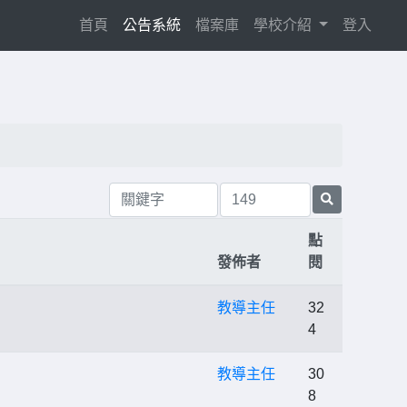
(current)
首頁
公告系統
檔案庫
學校介紹
登入
點
發佈者
閱
教導主任
32
4
教導主任
30
8