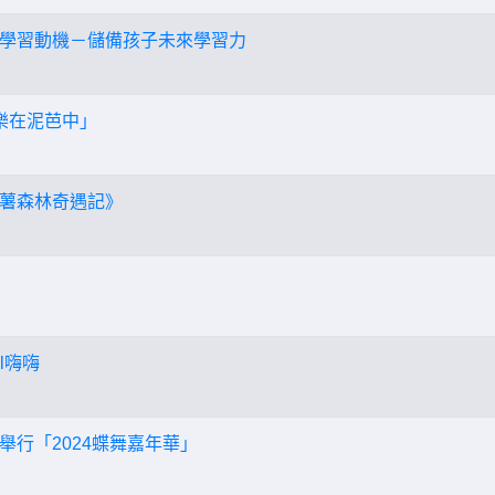
學習動機－儲備孩子未來學習力
-樂在泥芭中」
薯森林奇遇記》
l嗨嗨
舉行「2024蝶舞嘉年華」