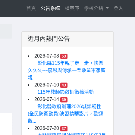
(current)
首頁
公告系統
檔案庫
學校介紹
登入
近月內熱門公告
2026-07-08
53
彰化縣115年親子走一走，快樂
久久久~~感恩與傳承—樂齡童軍家庭
親...
2026-07-10
43
115年教師節敬師徵稿活動
2026-07-14
39
彰化縣政府辦理2026城鎮韌性
(全民防衛動員)演習精華影片，歡迎
觀...
2026-07-20
37