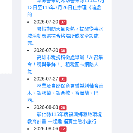
本縣警察局婦幼警察隊115年7月
13日至115年7月26日止辦理《暗處
的...
2026-07-20
37
暑假期間天氣炎熱，提醒從事水
域活動應選擇合格場所或安全設施
完...
2026-07-20
36
高雄市稅捐稽徵處舉辦「AI召集
令！稅與爭鋒！」租稅圖卡網路人
氣...
2026-07-27
31
林業及自然保育署編製刺軸含羞
木、銀膠菊、銀合歡、香澤蘭、巴
西...
2026-08-03
26
彰化縣115年度福興鄉濕地環境
教育計畫-一起趣 福寶生態小旅行
2026-08-06
12