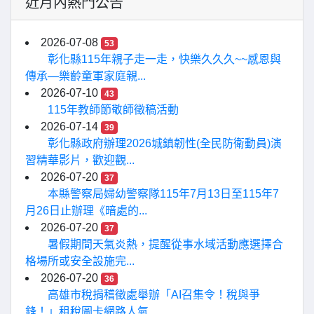
近月內熱門公告
2026-07-08
53
彰化縣115年親子走一走，快樂久久久~~感恩與
傳承—樂齡童軍家庭親...
2026-07-10
43
115年教師節敬師徵稿活動
2026-07-14
39
彰化縣政府辦理2026城鎮韌性(全民防衛動員)演
習精華影片，歡迎觀...
2026-07-20
37
本縣警察局婦幼警察隊115年7月13日至115年7
月26日止辦理《暗處的...
2026-07-20
37
暑假期間天氣炎熱，提醒從事水域活動應選擇合
格場所或安全設施完...
2026-07-20
36
高雄市稅捐稽徵處舉辦「AI召集令！稅與爭
鋒！」租稅圖卡網路人氣...