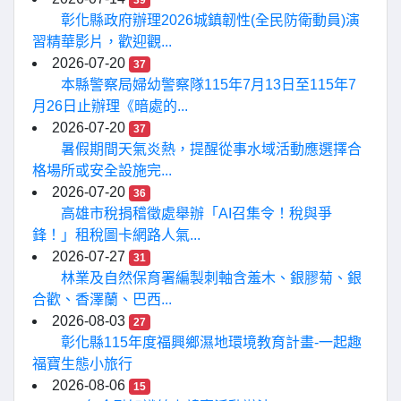
39
彰化縣政府辦理2026城鎮韌性(全民防衛動員)演
習精華影片，歡迎觀...
2026-07-20
37
本縣警察局婦幼警察隊115年7月13日至115年7
月26日止辦理《暗處的...
2026-07-20
37
暑假期間天氣炎熱，提醒從事水域活動應選擇合
格場所或安全設施完...
2026-07-20
36
高雄市稅捐稽徵處舉辦「AI召集令！稅與爭
鋒！」租稅圖卡網路人氣...
2026-07-27
31
林業及自然保育署編製刺軸含羞木、銀膠菊、銀
合歡、香澤蘭、巴西...
2026-08-03
27
彰化縣115年度福興鄉濕地環境教育計畫-一起趣
福寶生態小旅行
2026-08-06
15