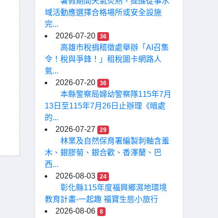
暑假期間天氣炎熱，提醒從事水
域活動應選擇合格場所或安全設施
完...
2026-07-20
36
高雄市稅捐稽徵處舉辦「AI召集
令！稅與爭鋒！」租稅圖卡網路人
氣...
2026-07-20
36
本縣警察局婦幼警察隊115年7月
13日至115年7月26日止辦理《暗處
的...
2026-07-27
29
林業及自然保育署編製刺軸含羞
木、銀膠菊、銀合歡、香澤蘭、巴
西...
2026-08-03
24
彰化縣115年度福興鄉濕地環境
教育計畫-一起趣 福寶生態小旅行
2026-08-06
8