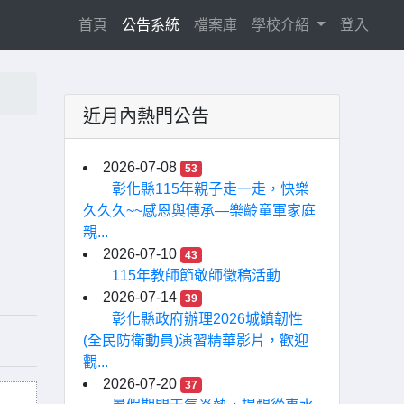
(current)
首頁
公告系統
檔案庫
學校介紹
登入
近月內熱門公告
，
2026-07-08
53
彰化縣115年親子走一走，快樂
久久久~~感恩與傳承—樂齡童軍家庭
親...
2026-07-10
43
115年教師節敬師徵稿活動
2026-07-14
39
彰化縣政府辦理2026城鎮韌性
(全民防衛動員)演習精華影片，歡迎
觀...
2026-07-20
37