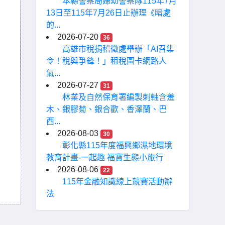
本縣警察局婦幼警察隊115年7月
13日至115年7月26日止辦理《暗處
的...
2026-07-20
36
高雄市稅捐稽徵處舉辦「AI召集
令！稅與爭鋒！」租稅圖卡網路人
氣...
2026-07-27
31
林業及自然保育署編製刺軸含羞
木、銀膠菊、銀合歡、香澤蘭、巴
西...
2026-08-03
30
彰化縣115年度福興鄉濕地環境
教育計畫-一起趣 福寶生態小旅行
2026-08-06
22
115年金融知識線上競賽活動辦
法