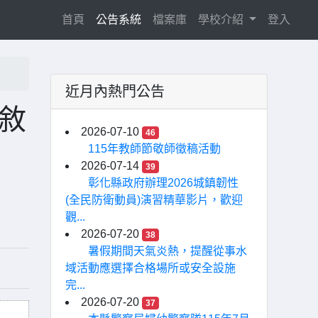
(current)
首頁
公告系統
檔案庫
學校介紹
登入
近月內熱門公告
敘
2026-07-10
46
115年教師節敬師徵稿活動
2026-07-14
39
彰化縣政府辦理2026城鎮韌性
(全民防衛動員)演習精華影片，歡迎
觀...
2026-07-20
38
暑假期間天氣炎熱，提醒從事水
域活動應選擇合格場所或安全設施
完...
2026-07-20
37