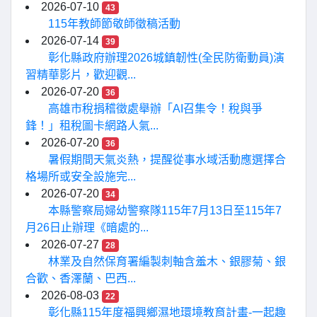
2026-07-10
43
115年教師節敬師徵稿活動
2026-07-14
39
彰化縣政府辦理2026城鎮韌性(全民防衛動員)演
習精華影片，歡迎觀...
2026-07-20
36
高雄市稅捐稽徵處舉辦「AI召集令！稅與爭
鋒！」租稅圖卡網路人氣...
2026-07-20
36
暑假期間天氣炎熱，提醒從事水域活動應選擇合
格場所或安全設施完...
2026-07-20
34
本縣警察局婦幼警察隊115年7月13日至115年7
月26日止辦理《暗處的...
2026-07-27
28
林業及自然保育署編製刺軸含羞木、銀膠菊、銀
合歡、香澤蘭、巴西...
2026-08-03
22
彰化縣115年度福興鄉濕地環境教育計畫-一起趣